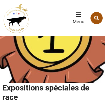
Menu
Contenu
Recherche
R
s
Menu
l
s
Expositions spéciales de
race