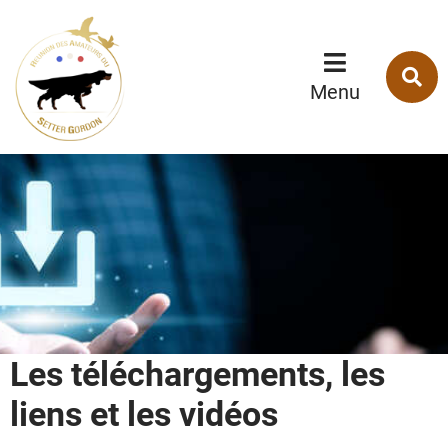
Menu
Contenu
Recherche
R
s
Menu
l
s
Les téléchargements, les
liens et les vidéos